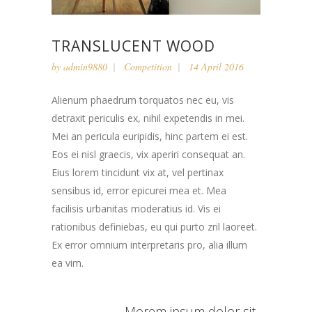
TRANSLUCENT WOOD
by
admin9880
Competition
14 April 2016
Alienum phaedrum torquatos nec eu, vis
detraxit periculis ex, nihil expetendis in mei.
Mei an pericula euripidis, hinc partem ei est.
Eos ei nisl graecis, vix aperiri consequat an.
Eius lorem tincidunt vix at, vel pertinax
sensibus id, error epicurei mea et. Mea
facilisis urbanitas moderatius id. Vis ei
rationibus definiebas, eu qui purto zril laoreet.
Ex error omnium interpretaris pro, alia illum
ea vim.
Morem ipsum dolor sit