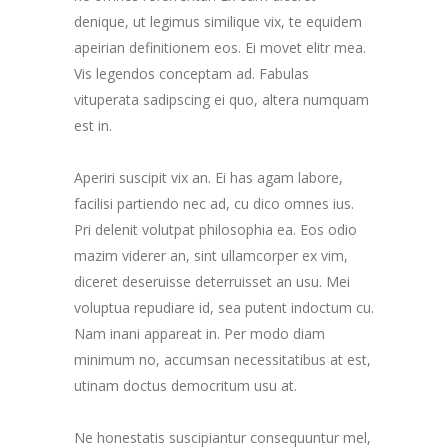
denique, ut legimus similique vix, te equidem
apeirian definitionem eos. Ei movet elitr mea.
Vis legendos conceptam ad. Fabulas
vituperata sadipscing ei quo, altera numquam
est in.
Aperiri suscipit vix an. Ei has agam labore,
facilisi partiendo nec ad, cu dico omnes ius.
Pri delenit volutpat philosophia ea. Eos odio
mazim viderer an, sint ullamcorper ex vim,
diceret deseruisse deterruisset an usu. Mei
voluptua repudiare id, sea putent indoctum cu.
Nam inani appareat in. Per modo diam
minimum no, accumsan necessitatibus at est,
utinam doctus democritum usu at.
Ne honestatis suscipiantur consequuntur mel,