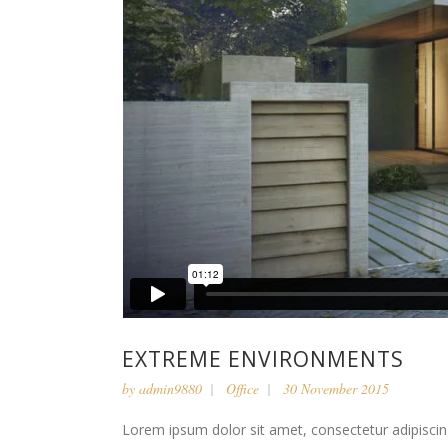
EXTREME ENVIRONMENTS
by
admin9880
Office
30 November 2015
Lorem ipsum dolor sit amet, consectetur adipiscing 