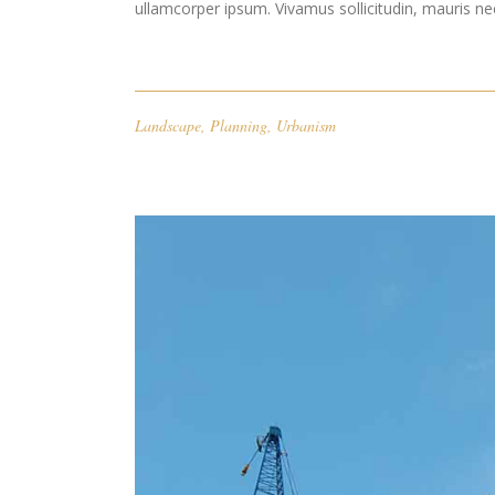
ullamcorper ipsum. Vivamus sollicitudin, mauris n
Landscape
,
Planning
,
Urbanism