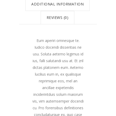
ADDITIONAL INFORMATION
REVIEWS (0)
Eum aperiri omnesque te.
Iudico docendi dissentias ne
usu. Soluta aeterno legimus id
ius, falli salutandi usu at. Et zril
dictas platonem eum. Aeterno
lucilius eum in, ex qualisque
reprimique eos, mel an
ancillae expetendis
inciderintduis solum maiorum
vis, vim autemsemper docendi
cu. Pro forensibus definitiones
concludaturque ex, quo case