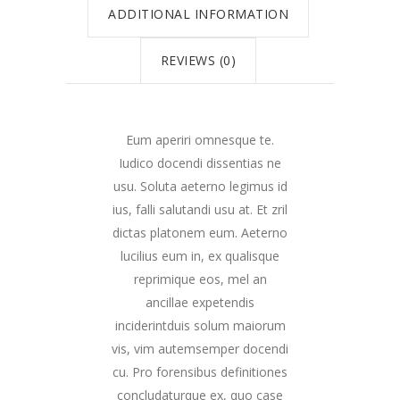
ADDITIONAL INFORMATION
REVIEWS (0)
Eum aperiri omnesque te.
Iudico docendi dissentias ne
usu. Soluta aeterno legimus id
ius, falli salutandi usu at. Et zril
dictas platonem eum. Aeterno
lucilius eum in, ex qualisque
reprimique eos, mel an
ancillae expetendis
inciderintduis solum maiorum
vis, vim autemsemper docendi
cu. Pro forensibus definitiones
concludaturque ex, quo case