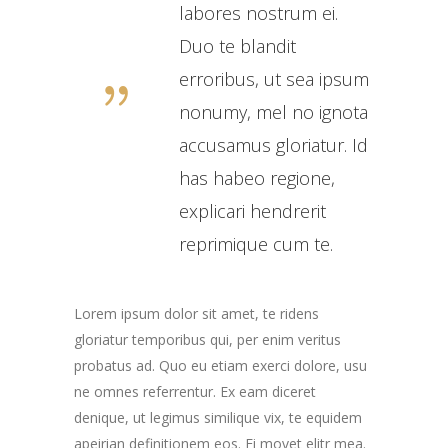
labores nostrum ei.
Duo te blandit
erroribus, ut sea ipsum
nonumy, mel no ignota
accusamus gloriatur. Id
has habeo regione,
explicari hendrerit
reprimique cum te.
Lorem ipsum dolor sit amet, te ridens
gloriatur temporibus qui, per enim veritus
probatus ad. Quo eu etiam exerci dolore, usu
ne omnes referrentur. Ex eam diceret
denique, ut legimus similique vix, te equidem
apeirian definitionem eos. Ei movet elitr mea.