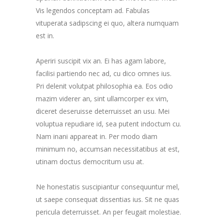
Vis legendos conceptam ad. Fabulas
vituperata sadipscing ei quo, altera numquam
est in.
Aperiri suscipit vix an. Ei has agam labore,
facilisi partiendo nec ad, cu dico omnes ius.
Pri delenit volutpat philosophia ea. Eos odio
mazim viderer an, sint ullamcorper ex vim,
diceret deseruisse deterruisset an usu. Mei
voluptua repudiare id, sea putent indoctum cu.
Nam inani appareat in. Per modo diam
minimum no, accumsan necessitatibus at est,
utinam doctus democritum usu at.
Ne honestatis suscipiantur consequuntur mel,
ut saepe consequat dissentias ius. Sit ne quas
pericula deterruisset. An per feugait molestiae.