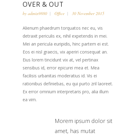
OVER & OUT
by
admin9880
Office
30 November 2015
Alienum phaedrum torquatos nec eu, vis
detraxit periculis ex, nihil expetendis in mei.
Mei an pericula euripidis, hinc partem ei est.
Eos ei nisl graecis, vix aperiri consequat an.
Eius lorem tincidunt vix at, vel pertinax
sensibus id, error epicurei mea et. Mea
facilisis urbanitas moderatius id. Vis ei
rationibus definiebas, eu qui purto zril laoreet.
Ex error omnium interpretaris pro, alia illum
ea vim.
Morem ipsum dolor sit
amet, has mutat