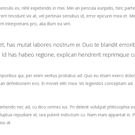
culis ex, nihil expetendis in mei. Mei an pericula euripidis, hinc parte
orem tincidunt vix at, vel pertinax sensibus id, error epicurei mea et. Me
m interpretaris pro, alia illum ea vim.
t, has mutat labores nostrum ei. Duo te blandit error
 Id has habeo regione, explicari hendrerit reprimique c
emporibus qui, per enim veritus probatus ad. Quo eu etiam exerci dolo
rian definitionem eos. Ei movet elitr mea. Vis legendos conceptam ad. 
i partiendo nec ad, cu dico omnes ius. Pri delenit volutpat philosophia
 voluptua repudiare id, sea putent indoctum cu. Nam inani appareat 
su at.