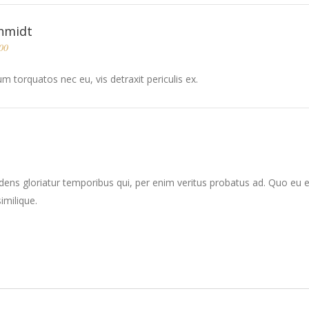
hmidt
00
 torquatos nec eu, vis detraxit periculis ex.
dens gloriatur temporibus qui, per enim veritus probatus ad. Quo eu 
imilique.