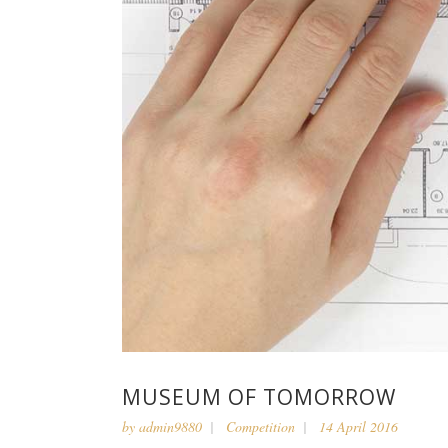
MUSEUM OF TOMORROW
by
admin9880
Competition
14 April 2016