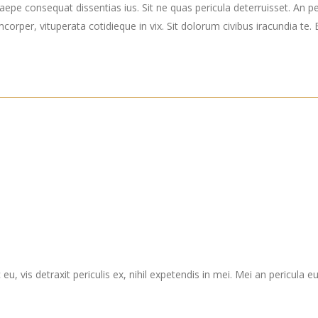
epe consequat dissentias ius. Sit ne quas pericula deterruisset. An p
mcorper, vituperata cotidieque in vix. Sit dolorum civibus iracundia te
vis detraxit periculis ex, nihil expetendis in mei. Mei an pericula euri