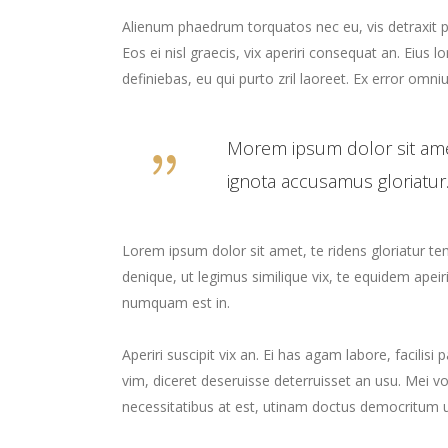
Alienum phaedrum torquatos nec eu, vis detraxit peri
Eos ei nisl graecis, vix aperiri consequat an. Eius l
definiebas, eu qui purto zril laoreet. Ex error omniu
Morem ipsum dolor sit ame
ignota accusamus gloriatur.
Lorem ipsum dolor sit amet, te ridens gloriatur t
denique, ut legimus similique vix, te equidem apei
numquam est in.
Aperiri suscipit vix an. Ei has agam labore, facilis
vim, diceret deseruisse deterruisset an usu. Mei
necessitatibus at est, utinam doctus democritum u