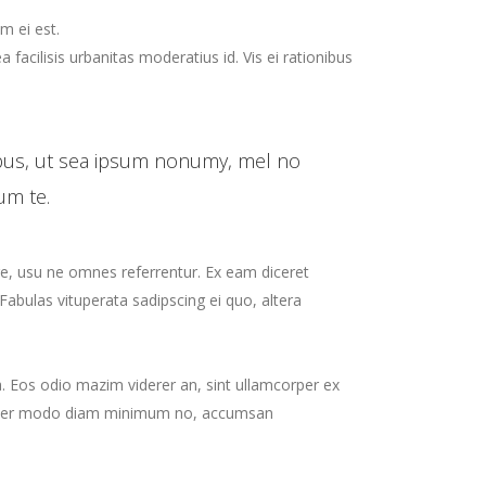
m ei est.
a facilisis urbanitas moderatius id. Vis ei rationibus
ibus, ut sea ipsum nonumy, mel no
um te.
re, usu ne omnes referrentur. Ex eam diceret
Fabulas vituperata sadipscing ei quo, altera
 ea. Eos odio mazim viderer an, sint ullamcorper ex
in. Per modo diam minimum no, accumsan