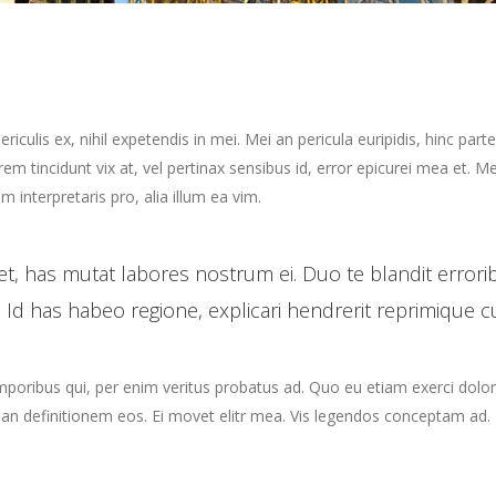
culis ex, nihil expetendis in mei. Mei an pericula euripidis, hinc parte
orem tincidunt vix at, vel pertinax sensibus id, error epicurei mea et. Me
m interpretaris pro, alia illum ea vim.
t, has mutat labores nostrum ei. Duo te blandit error
 Id has habeo regione, explicari hendrerit reprimique c
emporibus qui, per enim veritus probatus ad. Quo eu etiam exerci dolo
rian definitionem eos. Ei movet elitr mea. Vis legendos conceptam ad. 