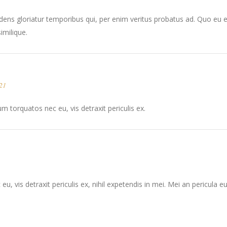
dens gloriatur temporibus qui, per enim veritus probatus ad. Quo eu 
imilique.
21
 torquatos nec eu, vis detraxit periculis ex.
vis detraxit periculis ex, nihil expetendis in mei. Mei an pericula euri