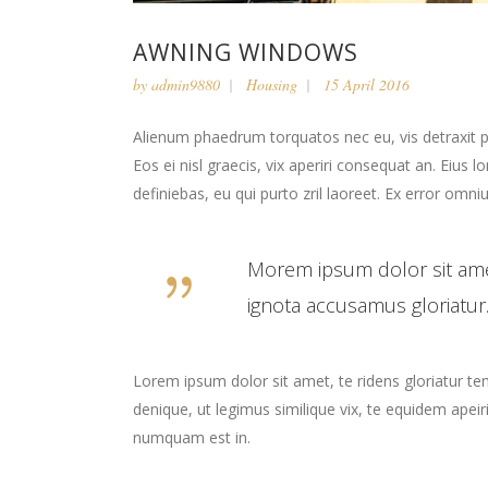
AWNING WINDOWS
by
admin9880
Housing
15 April 2016
Alienum phaedrum torquatos nec eu, vis detraxit peri
Eos ei nisl graecis, vix aperiri consequat an. Eius l
definiebas, eu qui purto zril laoreet. Ex error omniu
Morem ipsum dolor sit ame
ignota accusamus gloriatur.
Lorem ipsum dolor sit amet, te ridens gloriatur t
denique, ut legimus similique vix, te equidem apei
numquam est in.