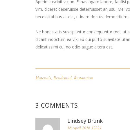
Aperiri suscipit vix an. Ei has agam labore, facilis
vim, diceret deseruisse deterruisset an usu. Mei
necessitatibus at est, utinam doctus democritum u
Ne honestatis suscipiantur consequuntur mel, ut sa
dicant indoctum ea vix. Eu qui purto suavitate ulla
delicatissimi cu, no odio augue altera est.
Materials
,
Residential
,
Restoration
3 COMMENTS
Lindsey Brunk
18 April 2016 12h21