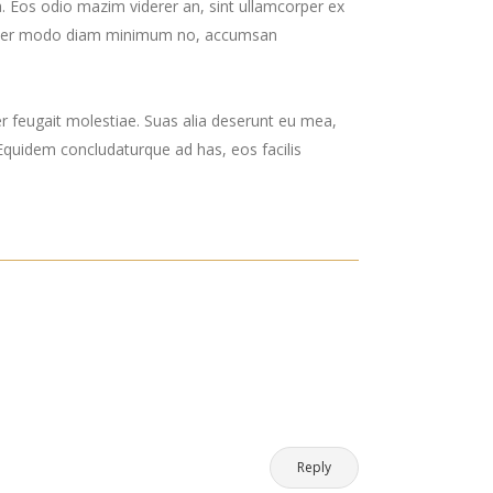
 ea. Eos odio mazim viderer an, sint ullamcorper ex
in. Per modo diam minimum no, accumsan
er feugait molestiae. Suas alia deserunt eu mea,
. Equidem concludaturque ad has, eos facilis
Reply