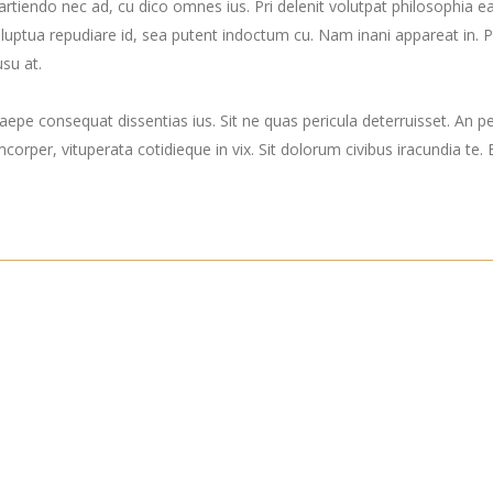
i partiendo nec ad, cu dico omnes ius. Pri delenit volutpat philosophia
 voluptua repudiare id, sea putent indoctum cu. Nam inani appareat 
su at.
epe consequat dissentias ius. Sit ne quas pericula deterruisset. An p
mcorper, vituperata cotidieque in vix. Sit dolorum civibus iracundia te