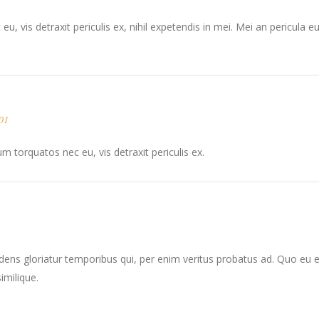
vis detraxit periculis ex, nihil expetendis in mei. Mei an pericula euri
01
 torquatos nec eu, vis detraxit periculis ex.
dens gloriatur temporibus qui, per enim veritus probatus ad. Quo eu 
imilique.