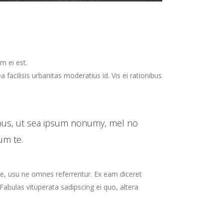
m ei est.
a facilisis urbanitas moderatius id. Vis ei rationibus
ibus, ut sea ipsum nonumy, mel no
um te.
re, usu ne omnes referrentur. Ex eam diceret
Fabulas vituperata sadipscing ei quo, altera