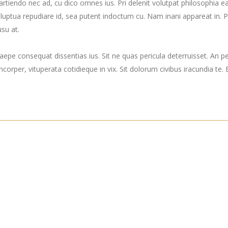
i partiendo nec ad, cu dico omnes ius. Pri delenit volutpat philosophia
 voluptua repudiare id, sea putent indoctum cu. Nam inani appareat 
su at.
epe consequat dissentias ius. Sit ne quas pericula deterruisset. An p
mcorper, vituperata cotidieque in vix. Sit dolorum civibus iracundia te