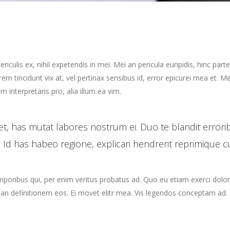
culis ex, nihil expetendis in mei. Mei an pericula euripidis, hinc parte
orem tincidunt vix at, vel pertinax sensibus id, error epicurei mea et. Me
m interpretaris pro, alia illum ea vim.
t, has mutat labores nostrum ei. Duo te blandit error
 Id has habeo regione, explicari hendrerit reprimique c
emporibus qui, per enim veritus probatus ad. Quo eu etiam exerci dolo
rian definitionem eos. Ei movet elitr mea. Vis legendos conceptam ad. 