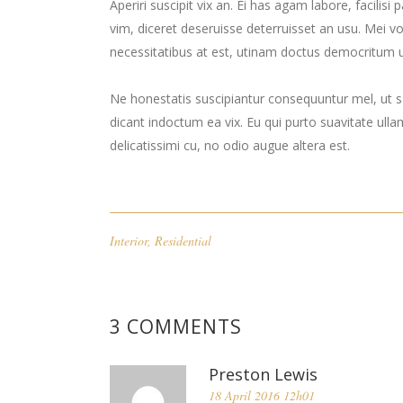
Aperiri suscipit vix an. Ei has agam labore, facilis
vim, diceret deseruisse deterruisset an usu. Mei
necessitatibus at est, utinam doctus democritum u
Ne honestatis suscipiantur consequuntur mel, ut sa
dicant indoctum ea vix. Eu qui purto suavitate ulla
delicatissimi cu, no odio augue altera est.
Interior
,
Residential
3 COMMENTS
Preston Lewis
18 April 2016 12h01