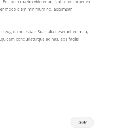
 ea. Eos odio mazim viderer an, sint ullamcorper ex
in. Per modo diam minimum no, accumsan
er feugait molestiae. Suas alia deserunt eu mea,
. Equidem concludaturque ad has, eos facilis
Reply