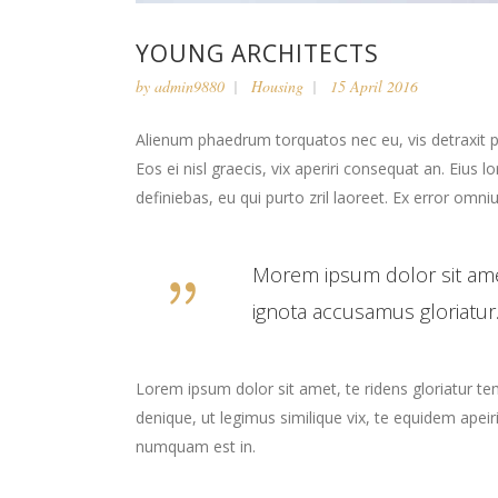
YOUNG ARCHITECTS
by
admin9880
Housing
15 April 2016
Alienum phaedrum torquatos nec eu, vis detraxit peri
Eos ei nisl graecis, vix aperiri consequat an. Eius l
definiebas, eu qui purto zril laoreet. Ex error omniu
Morem ipsum dolor sit ame
ignota accusamus gloriatur.
Lorem ipsum dolor sit amet, te ridens gloriatur t
denique, ut legimus similique vix, te equidem apei
numquam est in.