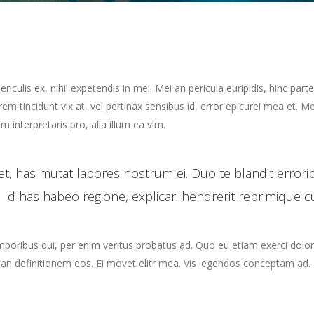
culis ex, nihil expetendis in mei. Mei an pericula euripidis, hinc parte
orem tincidunt vix at, vel pertinax sensibus id, error epicurei mea et. Me
m interpretaris pro, alia illum ea vim.
t, has mutat labores nostrum ei. Duo te blandit error
 Id has habeo regione, explicari hendrerit reprimique c
emporibus qui, per enim veritus probatus ad. Quo eu etiam exerci dolo
rian definitionem eos. Ei movet elitr mea. Vis legendos conceptam ad. 