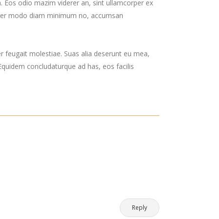
 ea. Eos odio mazim viderer an, sint ullamcorper ex
in. Per modo diam minimum no, accumsan
er feugait molestiae. Suas alia deserunt eu mea,
. Equidem concludaturque ad has, eos facilis
Reply