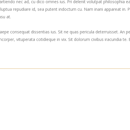
i partiendo nec ad, cu dico omnes ius. Pri delenit volutpat philosophia
 voluptua repudiare id, sea putent indoctum cu. Nam inani appareat 
su at.
epe consequat dissentias ius. Sit ne quas pericula deterruisset. An p
mcorper, vituperata cotidieque in vix. Sit dolorum civibus iracundia te