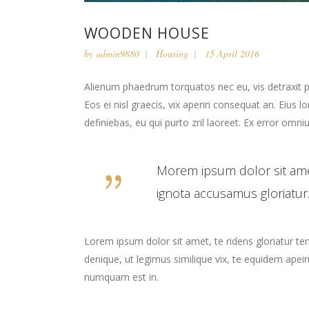
WOODEN HOUSE
by
admin9880
Housing
15 April 2016
Alienum phaedrum torquatos nec eu, vis detraxit peri
Eos ei nisl graecis, vix aperiri consequat an. Eius l
definiebas, eu qui purto zril laoreet. Ex error omniu
Morem ipsum dolor sit ame
ignota accusamus gloriatur.
Lorem ipsum dolor sit amet, te ridens gloriatur t
denique, ut legimus similique vix, te equidem apei
numquam est in.