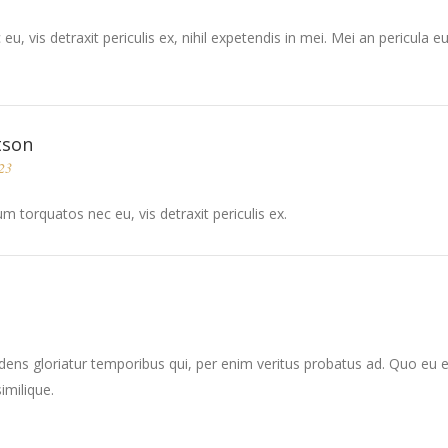
vis detraxit periculis ex, nihil expetendis in mei. Mei an pericula euri
tson
23
 torquatos nec eu, vis detraxit periculis ex.
dens gloriatur temporibus qui, per enim veritus probatus ad. Quo eu 
imilique.