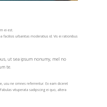
m ei est.
a facilisis urbanitas moderatius id. Vis ei rationibus
ibus, ut sea ipsum nonumy, mel no
um te.
re, usu ne omnes referrentur. Ex eam diceret
Fabulas vituperata sadipscing ei quo, altera