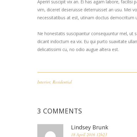
Aperiri suscipit vix an. Ei has agam labore, facilis
vim, diceret deseruisse deterruisset an usu. Mei
necessitatibus at est, utinam doctus democritum u
Ne honestatis suscipiantur consequuntur mel, ut sa
dicant indoctum ea vix. Eu qui purto suavitate ulla
delicatissimi cu, no odio augue altera est.
Interior
,
Residential
3 COMMENTS
Lindsey Brunk
18 April 2016 12h23