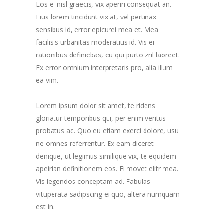
Eos ei nisl graecis, vix aperiri consequat an.
Eius lorem tincidunt vix at, vel pertinax
sensibus id, error epicurei mea et. Mea
facilisis urbanitas moderatius id. Vis ei
rationibus definiebas, eu qui purto zril laoreet.
Ex error omnium interpretaris pro, alia illum
ea vim.
Lorem ipsum dolor sit amet, te ridens
gloriatur temporibus qui, per enim veritus
probatus ad. Quo eu etiam exerci dolore, usu
ne omnes referrentur. Ex eam diceret
denique, ut legimus similique vix, te equidem
apeirian definitionem eos. Ei movet elitr mea.
Vis legendos conceptam ad. Fabulas
vituperata sadipscing ei quo, altera numquam
est in.