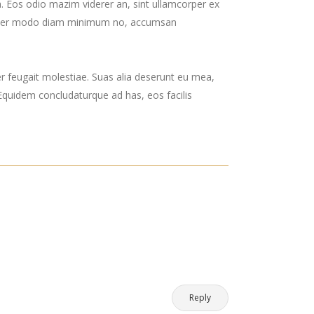
 ea. Eos odio mazim viderer an, sint ullamcorper ex
in. Per modo diam minimum no, accumsan
er feugait molestiae. Suas alia deserunt eu mea,
. Equidem concludaturque ad has, eos facilis
Reply