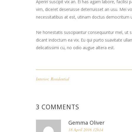
Aperiri suscipit vix an. Ei has agam labore, facilis
vim, diceret deseruisse deterruisset an usu. Mei
necessitatibus at est, utinam doctus democritum u
Ne honestatis suscipiantur consequuntur mel, ut sa
dicant indoctum ea vix. Eu qui purto suavitate ulla
delicatissimi cu, no odio augue altera est.
Interior
,
Residential
3 COMMENTS
Gemma Oliver
18 April 2016 12h14