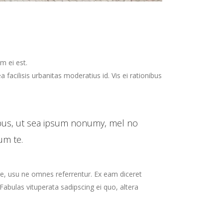
m ei est.
a facilisis urbanitas moderatius id. Vis ei rationibus
ibus, ut sea ipsum nonumy, mel no
um te.
re, usu ne omnes referrentur. Ex eam diceret
Fabulas vituperata sadipscing ei quo, altera