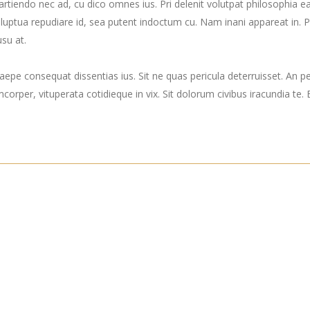
i partiendo nec ad, cu dico omnes ius. Pri delenit volutpat philosophia
 voluptua repudiare id, sea putent indoctum cu. Nam inani appareat 
su at.
epe consequat dissentias ius. Sit ne quas pericula deterruisset. An p
mcorper, vituperata cotidieque in vix. Sit dolorum civibus iracundia te