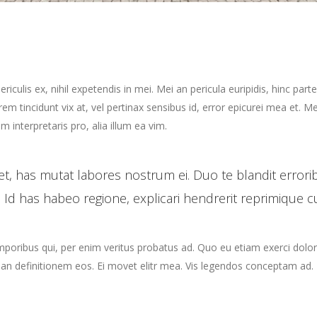
culis ex, nihil expetendis in mei. Mei an pericula euripidis, hinc parte
orem tincidunt vix at, vel pertinax sensibus id, error epicurei mea et. Me
m interpretaris pro, alia illum ea vim.
t, has mutat labores nostrum ei. Duo te blandit error
 Id has habeo regione, explicari hendrerit reprimique c
emporibus qui, per enim veritus probatus ad. Quo eu etiam exerci dolo
rian definitionem eos. Ei movet elitr mea. Vis legendos conceptam ad. 