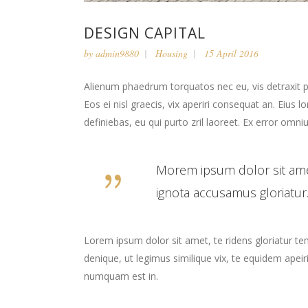
DESIGN CAPITAL
by
admin9880
Housing
15 April 2016
Alienum phaedrum torquatos nec eu, vis detraxit peri
Eos ei nisl graecis, vix aperiri consequat an. Eius l
definiebas, eu qui purto zril laoreet. Ex error omniu
Morem ipsum dolor sit ame
ignota accusamus gloriatur.
Lorem ipsum dolor sit amet, te ridens gloriatur t
denique, ut legimus similique vix, te equidem apei
numquam est in.