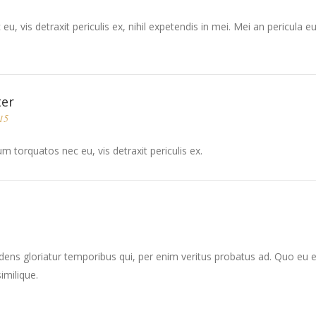
vis detraxit periculis ex, nihil expetendis in mei. Mei an pericula euri
ter
15
 torquatos nec eu, vis detraxit periculis ex.
dens gloriatur temporibus qui, per enim veritus probatus ad. Quo eu 
imilique.