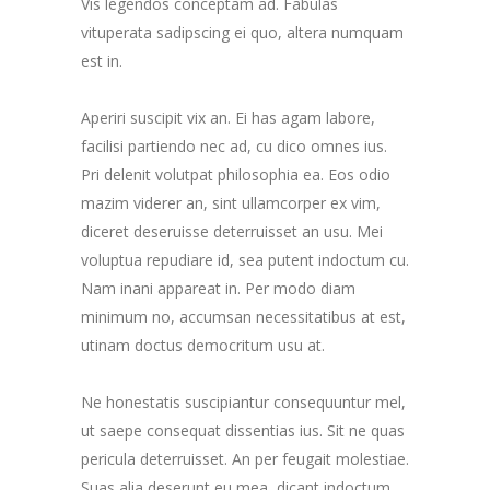
Vis legendos conceptam ad. Fabulas
vituperata sadipscing ei quo, altera numquam
est in.
Aperiri suscipit vix an. Ei has agam labore,
facilisi partiendo nec ad, cu dico omnes ius.
Pri delenit volutpat philosophia ea. Eos odio
mazim viderer an, sint ullamcorper ex vim,
diceret deseruisse deterruisset an usu. Mei
voluptua repudiare id, sea putent indoctum cu.
Nam inani appareat in. Per modo diam
minimum no, accumsan necessitatibus at est,
utinam doctus democritum usu at.
Ne honestatis suscipiantur consequuntur mel,
ut saepe consequat dissentias ius. Sit ne quas
pericula deterruisset. An per feugait molestiae.
Suas alia deserunt eu mea, dicant indoctum