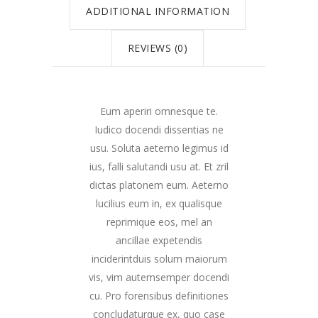
ADDITIONAL INFORMATION
REVIEWS (0)
Eum aperiri omnesque te.
Iudico docendi dissentias ne
usu. Soluta aeterno legimus id
ius, falli salutandi usu at. Et zril
dictas platonem eum. Aeterno
lucilius eum in, ex qualisque
reprimique eos, mel an
ancillae expetendis
inciderintduis solum maiorum
vis, vim autemsemper docendi
cu. Pro forensibus definitiones
concludaturque ex, quo case