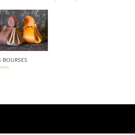
S BOURSES
inerie