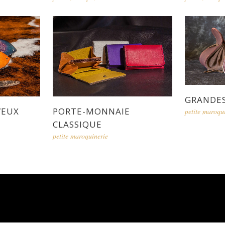
GRANDE
VEUX
PORTE-MONNAIE
petite maroqu
CLASSIQUE
petite maroquinerie