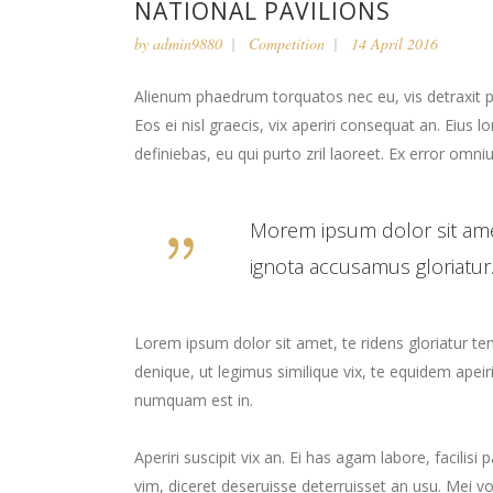
NATIONAL PAVILIONS
by
admin9880
Competition
14 April 2016
Alienum phaedrum torquatos nec eu, vis detraxit peri
Eos ei nisl graecis, vix aperiri consequat an. Eius l
definiebas, eu qui purto zril laoreet. Ex error omniu
Morem ipsum dolor sit ame
ignota accusamus gloriatur.
Lorem ipsum dolor sit amet, te ridens gloriatur t
denique, ut legimus similique vix, te equidem apei
numquam est in.
Aperiri suscipit vix an. Ei has agam labore, facilis
vim, diceret deseruisse deterruisset an usu. Mei