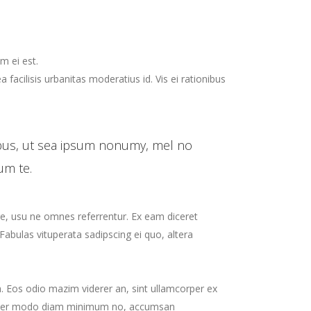
keys
to
increase
m ei est.
or
a facilisis urbanitas moderatius id. Vis ei rationibus
decrease
volume.
ibus, ut sea ipsum nonumy, mel no
um te.
re, usu ne omnes referrentur. Ex eam diceret
Fabulas vituperata sadipscing ei quo, altera
 ea. Eos odio mazim viderer an, sint ullamcorper ex
in. Per modo diam minimum no, accumsan