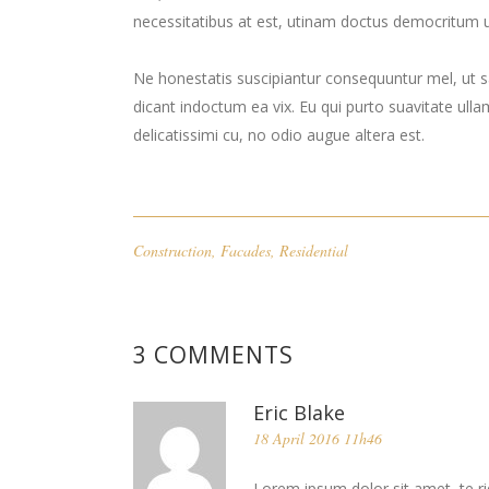
necessitatibus at est, utinam doctus democritum u
Ne honestatis suscipiantur consequuntur mel, ut sa
dicant indoctum ea vix. Eu qui purto suavitate ulla
delicatissimi cu, no odio augue altera est.
Construction
,
Facades
,
Residential
3 COMMENTS
Eric Blake
18 April 2016 11h46
Lorem ipsum dolor sit amet, te ri