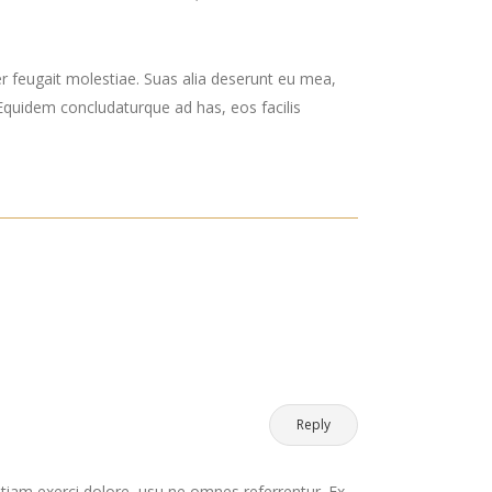
er feugait molestiae. Suas alia deserunt eu mea,
. Equidem concludaturque ad has, eos facilis
Reply
etiam exerci dolore, usu ne omnes referrentur. Ex