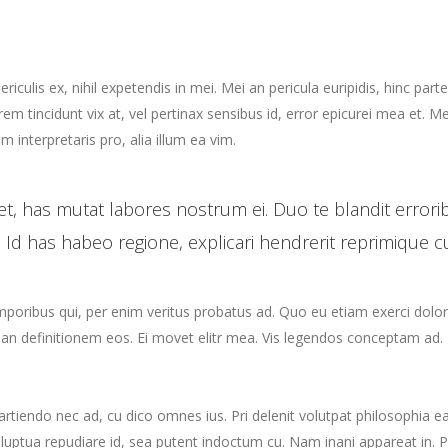
culis ex, nihil expetendis in mei. Mei an pericula euripidis, hinc parte
orem tincidunt vix at, vel pertinax sensibus id, error epicurei mea et. Me
m interpretaris pro, alia illum ea vim.
t, has mutat labores nostrum ei. Duo te blandit error
 Id has habeo regione, explicari hendrerit reprimique c
emporibus qui, per enim veritus probatus ad. Quo eu etiam exerci dolo
rian definitionem eos. Ei movet elitr mea. Vis legendos conceptam ad. 
i partiendo nec ad, cu dico omnes ius. Pri delenit volutpat philosophia
 voluptua repudiare id, sea putent indoctum cu. Nam inani appareat 