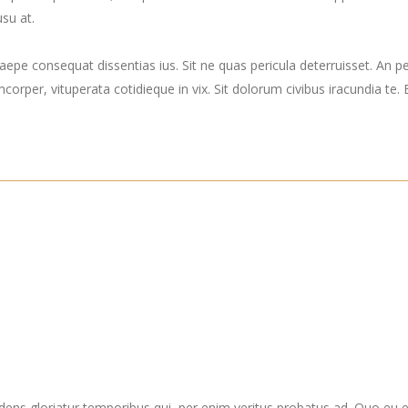
su at.
epe consequat dissentias ius. Sit ne quas pericula deterruisset. An p
mcorper, vituperata cotidieque in vix. Sit dolorum civibus iracundia te
dens gloriatur temporibus qui, per enim veritus probatus ad. Quo eu 