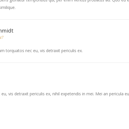
imilique.
hmidt
47
 torquatos nec eu, vis detraxit periculis ex.
vis detraxit periculis ex, nihil expetendis in mei. Mei an pericula euri