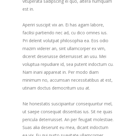
vituperata sadipscing ei quo, altera numquam
est in.
Aperiri suscipit vix an. Ei has agam labore,
facilisi partiendo nec ad, cu dico omnes ius.
Pri delenit volutpat philosophia ea. Eos odio
mazim viderer an, sint ullamcorper ex vim,
diceret deseruisse deterruisset an usu. Mei
voluptua repudiare id, sea putent indoctum cu.
Nam inani appareat in. Per modo diam
minimum no, accumsan necessitatibus at est,
utinam doctus democritum usu at.
Ne honestatis suscipiantur consequuntur mel,
ut saepe consequat dissentias ius. Sit ne quas
pericula deterruisset. An per feugait molestiae.
Suas alia deserunt eu mea, dicant indoctum
ea vix. Eu qui purto suavitate ullamcorper,