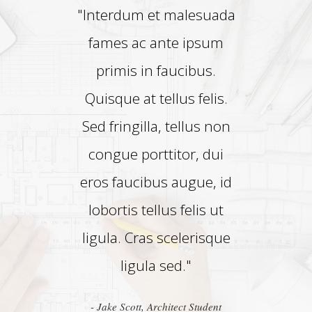
terdum et malesuada
’’ Ipsum lorem ad se
ames ac ante ipsum
reque bonoru
primis in faucibus.
definiebas mei. I
isque at tellus felis.
causae
 fringilla, tellus non
conclusionemque 
ongue porttitor, dui
Sea ex nemore ei
s faucibus augue, id
delicatissimi, bon
bortis tellus felis ut
disputationi pri cu
ula. Cras scelerisque
usu nobis omnes.
ligula sed."
ius labore sanctus
unum zril te’’
Jake Scott
, Architect Student