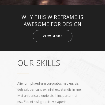
WHY THIS WIREFRAME IS
AWESOME FOR DESIGN
VIEW MORE
OUR SKILLS
Alienum phaedrum torquatos nec eu, vis
detraxit periculis ex, nihil expetendis in mei.
Mei an pericula euripidis, hinc partem ei
est. Eos ei nisl graecis, vix aperiri