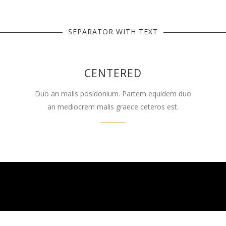
SEPARATOR WITH TEXT
CENTERED
Duo an malis posidonium. Partem equidem duo
an mediocrem malis graece ceteros est.