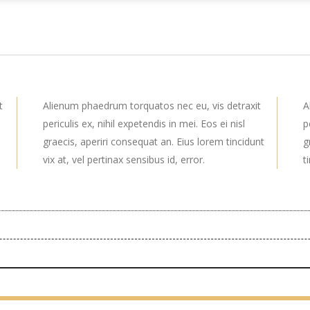
t
Alienum phaedrum torquatos nec eu, vis detraxit
A
periculis ex, nihil expetendis in mei. Eos ei nisl
p
graecis, aperiri consequat an. Eius lorem tincidunt
g
vix at, vel pertinax sensibus id, error.
t