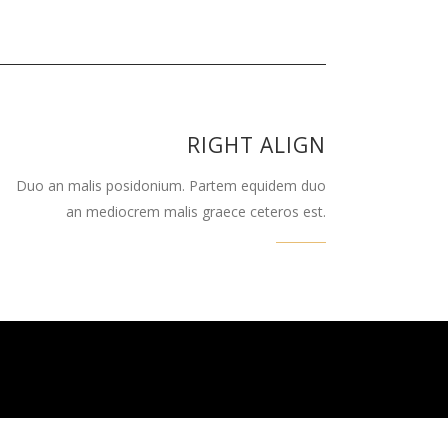
RIGHT ALIGN
Duo an malis posidonium. Partem equidem duo
an mediocrem malis graece ceteros est.