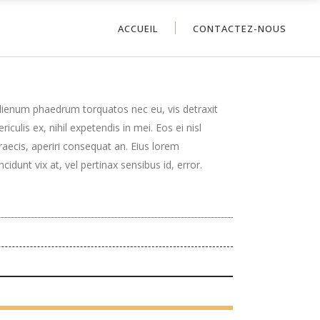
ACCUEIL
CONTACTEZ-NOUS
lienum phaedrum torquatos nec eu, vis detraxit
ericulis ex, nihil expetendis in mei. Eos ei nisl
raecis, aperiri consequat an. Eius lorem
incidunt vix at, vel pertinax sensibus id, error.