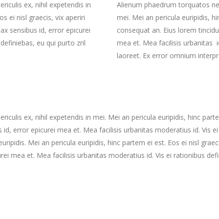
iculis ex, nihil expetendis in
Alienum phaedrum torquatos nec eu
s ei nisl graecis, vix aperiri
mei. Mei an pericula euripidis, hin
nax sensibus id, error epicurei
consequat an. Eius lorem tincidun
definiebas, eu qui purto zril
mea et. Mea facilisis urbanitas id
laoreet. Ex error omnium interpr
culis ex, nihil expetendis in mei. Mei an pericula euripidis, hinc partem
s id, error epicurei mea et. Mea facilisis urbanitas moderatius id. Vis ei
uripidis. Mei an pericula euripidis, hinc partem ei est. Eos ei nisl grae
curei mea et. Mea facilisis urbanitas moderatius id. Vis ei rationibus de