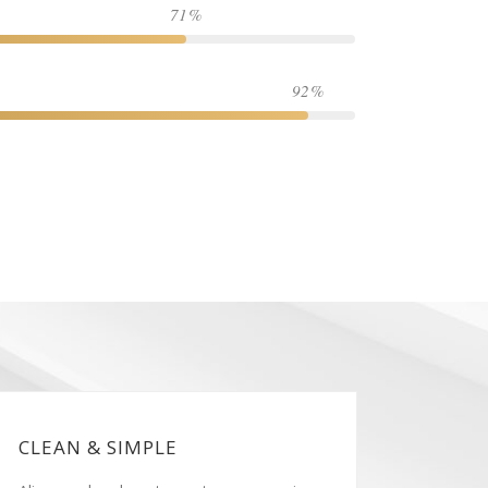
71
92
CLEAN & SIMPLE
CLEAN