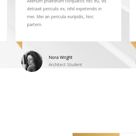
Alienum phaedrum torquatos nec eu, vis
detraxit periculis ex, nihil expetendis in
mei. Mei an pericula euripidis, hinc
partem.
Nora Wright
Architect Student