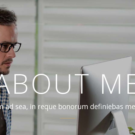
ABOUT M
 ad sea, in reque bonorum definiebas me