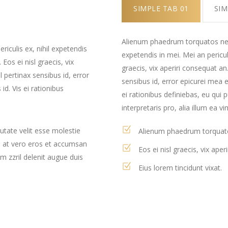
SIMPLE TAB 01
SIM
Alienum phaedrum torquatos nec eu
iculis ex, nihil expetendis
expetendis in mei. Mei an pericula
 Eos ei nisl graecis, vix
graecis, vix aperiri consequat an.
l pertinax sensibus id, error
sensibus id, error epicurei mea e
id. Vis ei rationibus
ei rationibus definiebas, eu qui 
interpretaris pro, alia illum ea vi
putate velit esse molestie
Alienum phaedrum torquat
sis at vero eros et accumsan
Eos ei nisl graecis, vix aper
m zzril delenit augue duis
Eius lorem tincidunt vixat.