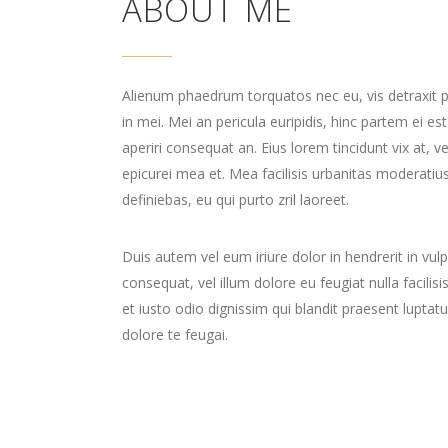
ABOUT ME
Alienum phaedrum torquatos nec eu, vis detraxit per
in mei. Mei an pericula euripidis, hinc partem ei est.
aperiri consequat an. Eius lorem tincidunt vix at, ve
epicurei mea et. Mea facilisis urbanitas moderatius 
definiebas, eu qui purto zril laoreet.
Duis autem vel eum iriure dolor in hendrerit in vul
consequat, vel illum dolore eu feugiat nulla facili
et iusto odio dignissim qui blandit praesent luptatu
dolore te feugai.