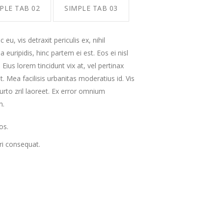
PLE TAB 02
SIMPLE TAB 03
, vis detraxit periculis ex, nihil
 euripidis, hinc partem ei est. Eos ei nisl
 Eius lorem tincidunt vix at, vel pertinax
t. Mea facilisis urbanitas moderatius id. Vis
purto zril laoreet. Ex error omnium
m.
os.
iri consequat.