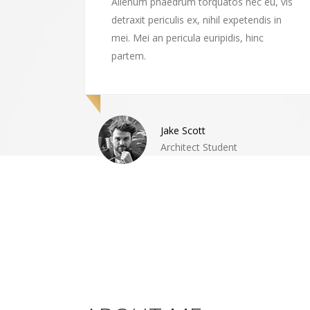
eu, vis
Alienum phaedrum torquatos nec eu, vis
dis in
detraxit periculis ex, nihil expetendis in
c
mei. Mei an pericula euripidis, hinc
partem.
Jake Scott
Architect Student