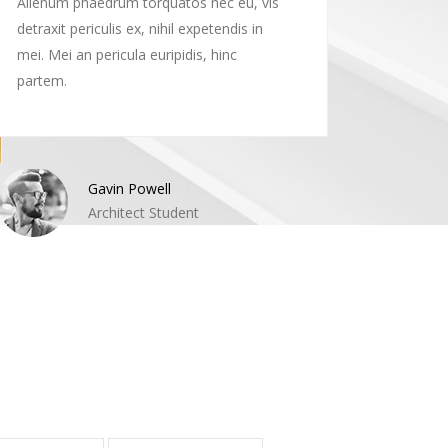
Alienum phaedrum torquatos nec eu, vis
Alienum
detraxit periculis ex, nihil expetendis in
detraxit 
mei. Mei an pericula euripidis, hinc
mei. Mei 
partem.
partem.
Gavin Powell
Architect Student